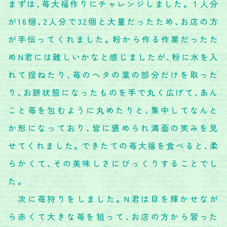
まずは、苺大福作りにチャレンジしました。１人分
が16個、2人分で32個と大量だったため、お店の方
が手伝ってくれました。粉から作る作業だったた
めN君には難しいかなと感じましたが、粉に水を入
れて捏ねたり、苺のヘタの葉の部分だけを取った
り、お餅状態になったものを手で丸く広げて、あん
こと苺を包むように丸めたりと、集中してなんと
か形になっており、皆に褒められ満面の笑みを見
せてくれました。できたての苺大福を食べると、柔
らかくて、その美味しさにびっくりすることでし
た。
次に苺狩りをしました。N君は目を輝かせなが
ら赤くて大きな苺を狙って、お店の方から習った